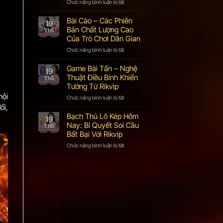
Chức năng bình luận bị tắt
ở
Đấu
Xì
Trí
Dách
Bài Cào – Các Phiên
Chỉ
19
–
Bản Chất Lượng Cao
Có
Th5
Trải
Trên
Của Trò Chơi Dân Gian
Nghiệm
Rikvip
Đánh
Chức năng bình luận bị tắt
ở
Bài
Bài
Đấu
Cào
Game Bài Tấn – Nghệ
Trí
19
–
Thuật Điều Binh Khiển
Hấp
Th5
Các
Dẫn
Tướng Từ Rikvip
Phiên
Cùng
nội
Bản
Chức năng bình luận bị tắt
ở
Rikvip
Chất
Game
ổi,
Lượng
Bài
Bạch Thủ Lô Kép Hôm
Cao
19
Tấn
Nay: Bí Quyết Soi Cầu
Của
Th5
–
Trò
Bất Bại Với Rikvip
Nghệ
Chơi
Thuật
Chức năng bình luận bị tắt
ở
Dân
Điều
Bạch
Gian
Binh
Thủ
Khiển
Lô
Tướng
Kép
Từ
Hôm
Rikvip
Nay:
Bí
Quyết
Soi
Cầu