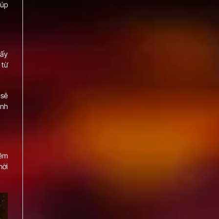
iúp
hấy
 từ
 sẽ
ành
iềm
hời