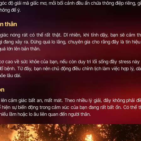
góc độ giải mã giấc mơ, mỗi bối cảnh đều ẩn chứa thông điệp riêng, g
không để ý.
n thân
iác nóng rát có thể rất thật. Dĩ nhiên, khi tỉnh dậy, bạn sẽ cảm t
đang xảy ra. Đừng quá lo lắng, chuyên gia cho rằng đây là tín hiệu
quá lớn lên bản thân.
cơ cao về sức khỏe của bạn, nếu còn duy trì lối sống đầy stress này
đổ bệnh. Từ đây, bạn nên chủ động điều chỉnh lịch làm việc hợp lý, d
hỏe lâu dài.
ọn
lên cảm giác bất an, mất mát. Theo nhiều lý giải, đây không phải đ
ể hiện sự biến động trong cảm xúc của bạn đang rất bất ổn. Có thể t
hiểu lầm hoặc lo âu liên quan đến người thân.