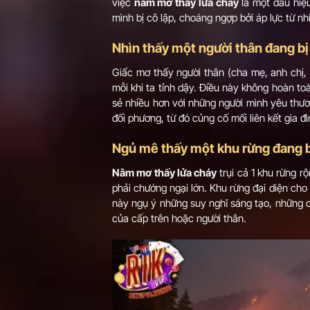
việc
nằm mơ thấy lửa cháy
là một dấu hiệu
mình bị cô lập, choáng ngợp bởi áp lực từ nh
Nhìn thấy một người thân đang bị
Giấc mơ thấy người thân (cha mẹ, anh chị, b
mỗi khi ta tỉnh dậy. Điều này không hoàn to
sẻ nhiều hơn với những người mình yêu thươ
đối phương, từ đó củng cố mối liên kết gia 
Ngủ mê thấy một khu rừng đang b
Nằm mơ thấy lửa cháy
trụi cả 1 khu rừng r
phải chướng ngại lớn. Khu rừng đại diện cho 
này ngụ ý những suy nghĩ sáng tạo, những c
của cấp trên hoặc người thân.