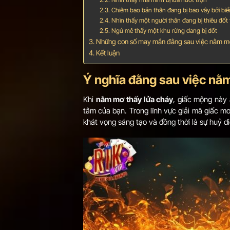
Chiêm bao bản thân đang bị bao vây bởi biể
Nhìn thấy một người thân đang bị thiêu đốt
Ngủ mê thấy một khu rừng đang bị đốt
Những con số may mắn đằng sau việc nằm mơ
Kết luận
Ý nghĩa đằng sau việc nằ
Khi
nằm mơ thấy lửa cháy
, giấc mộng này 
tâm của bạn. Trong lĩnh vực giải mã giấc 
khát vọng sáng tạo và đồng thời là sự huỷ d