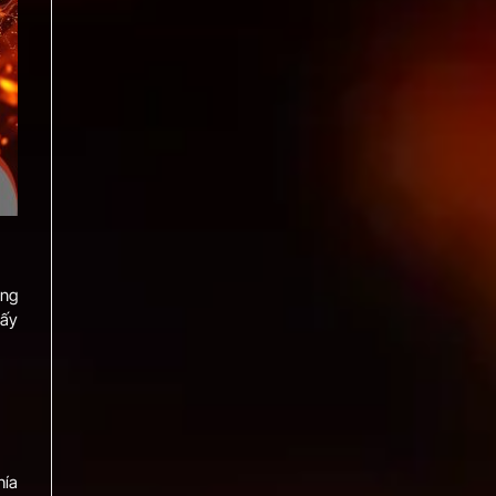
Bất
Bại
Với
Rikvip
ang
hấy
hía