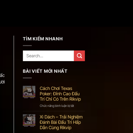
TÌM KIẾM NHANH
BÀI VIẾT MỚI NHẤT
iấc
ưới
Cách Chơi Texas
19
Poker: Đỉnh Cao Đấu
Th5
Trí Chỉ Có Trên Rikvip
Chức năng bình luận bị tắt
ở
Cách
Chơi
Xì Dách – Trải Nghiệm
19
Texas
Đánh Bài Đấu Trí Hấp
Th5
Poker:
Dẫn Cùng Rikvip
Đỉnh
Cao