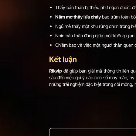
Thấy bản thân bị thiêu như ngọn đuốc, đ
Nằm mơ thấy lửa cháy
bao trùm toàn bộ g
Ngủ mê thấy một khu rừng chìm trong biể
Nhìn bản thân đứng giữa một không gian ba
Chiêm bao về việc một người thân quen đa
Kết luận
Rikvip
đã giúp bạn giải mã thông tin liên q
sâu đến việc gợi ý các con số may mắn, hy
những trải nghiệm đặc biệt trong cõi mộng, h