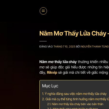
Bỏ
qua
nội
dung
Nằm Mơ Thấy Lửa Cháy 
ĐĂNG VÀO
THÁNG 7 10, 2025
BỞI
NGUYỄN THANH TÙNG
Nằm mơ thấy lửa cháy
thường khiến nhiều 
mơ sẽ giúp độc giả hiểu được những tín hiệ
đây,
Rikvip
sẽ giải mã chi tiết về giấc mộng
Mục Lục
Ý nghĩa đằng sau việc nằm mơ thấy lửa cháy
Giải mã cụ thể từng tình huống nằm mơ thấy l
Nằm mơ thấy lửa cháy bén vào bản thân
Nhìn thấy nhà mình bị lửa nuốt trọn