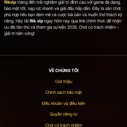
Rikvip
mang đến trải nghiệm giải trí đỉnh cao với game đa dạng,
bảo mật tốt, nạp rút nhanh và giải đấu hấp dẫn. Đây là sân chơi
phù hợp nếu bạn đam mê cá cược bài bản và muốn thử thách kỹ
năng. Hãy tải
Rik.vip
ngay hôm nay qua link chính thức để nhận
ưu đãi tân thủ và tham gia sự kiện 2026. Chơi có trách nhiệm –
giải trí bền vững!
VỀ CHÚNG TÔI
Giới thiệu
Chính sách bảo mật
Điều khoản và điều kiện
Quyền riêng tư
Chơi có trách nhiệm