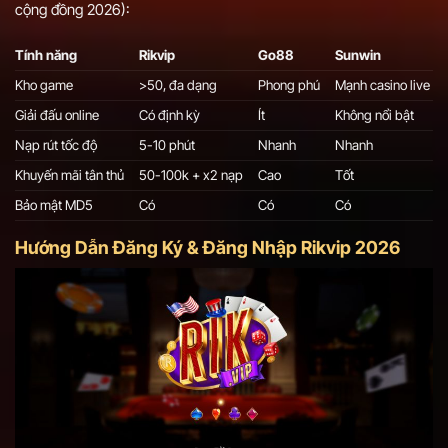
cộng đồng 2026):
Tính năng
Rikvip
Go88
Sunwin
Kho game
>50, đa dạng
Phong phú
Mạnh casino live
Giải đấu online
Có định kỳ
Ít
Không nổi bật
Nạp rút tốc độ
5-10 phút
Nhanh
Nhanh
Khuyến mãi tân thủ
50-100k + x2 nạp
Cao
Tốt
Bảo mật MD5
Có
Có
Có
Hướng Dẫn
Đăng Ký & Đăng Nhập Rikvip 2026