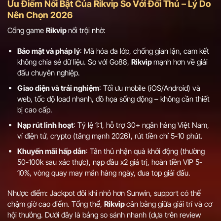
Ưu Điểm Nổi Bật Của Rikvip So Với Đối Thủ – Lý Do
Nên Chọn 2026
Cổng game
Rikvip
nổi trội nhờ:
Bảo mật và pháp lý
: Mã hóa đa lớp, chống gian lận, cam kết
không chia sẻ dữ liệu. So với Go88,
Rikvip
mạnh hơn về giải
đấu chuyên nghiệp.
Giao diện và trải nghiệm
: Tối ưu mobile (iOS/Android) và
web, tốc độ load nhanh, đồ họa sống động – không cần thiết
bị cao cấp.
Nạp rút linh hoạt
: Tỷ lệ 1:1, hỗ trợ 30+ ngân hàng Việt Nam,
ví điện tử, crypto (tăng mạnh 2026), rút tiền chỉ 5-10 phút.
Khuyến mãi hấp dẫn
: Tân thủ nhận quà khởi động (thường
50-100k sau xác thực), nạp đầu x2 giá trị, hoàn tiền VIP 5-
10%, vòng quay may mắn hàng ngày, đua top giải đấu.
Nhược điểm: Jackpot đôi khi nhỏ hơn Sunwin, support có thể
chậm giờ cao điểm. Tổng thể,
Rikvip
cân bằng giữa giải trí và cơ
hội thưởng. Dưới đây là bảng so sánh nhanh (dựa trên review