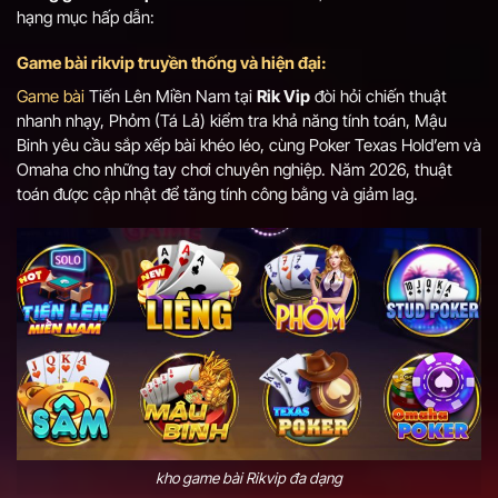
hạng mục hấp dẫn:
Game bài rikvip truyền thống và hiện đại
:
Game bài
Tiến Lên Miền Nam tại
Rik Vip
đòi hỏi chiến thuật
nhanh nhạy, Phỏm (Tá Lả) kiểm tra khả năng tính toán, Mậu
Binh yêu cầu sắp xếp bài khéo léo, cùng Poker Texas Hold’em và
Omaha cho những tay chơi chuyên nghiệp. Năm 2026, thuật
toán được cập nhật để tăng tính công bằng và giảm lag.
kho game bài Rikvip đa dạng