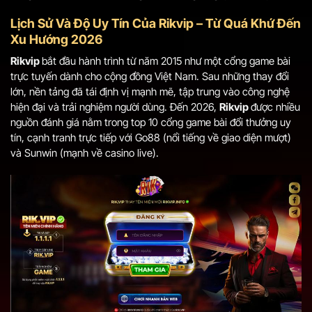
Lịch Sử Và Độ Uy Tín Của Rikvip – Từ Quá Khứ Đến
Xu Hướng 2026
Rikvip
bắt đầu hành trình từ năm 2015 như một cổng game bài
trực tuyến dành cho cộng đồng Việt Nam. Sau những thay đổi
lớn, nền tảng đã tái định vị mạnh mẽ, tập trung vào công nghệ
hiện đại và trải nghiệm người dùng. Đến 2026,
Rikvip
được nhiều
nguồn đánh giá nằm trong top 10 cổng game bài đổi thưởng uy
tín, cạnh tranh trực tiếp với Go88 (nổi tiếng về giao diện mượt)
và Sunwin (mạnh về casino live).