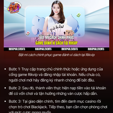
Bật mí cách chinh phục game đánh xì dách tại Rikvip
Bước 1: Truy cập trang chủ chính thức hoặc ứng dụng của
cổng game Rikvip và đăng nhập tài khoản. Nếu chưa có,
người chơi mới hãy đăng ký nhanh chóng để bắt đầu.
Bước 2: Sau đó, thành viên thực hiện nạp tiền vào tài khoản
để có vốn chơi và tận hưởng những ván cược hấp dẫn.
Bước 3: Tại giao diện chính, tìm đến danh mục casino rồi
chọn trò chơi Blackjack. Tiếp theo, bạn cần chọn phòng chơi
với mức cược mong muốn.