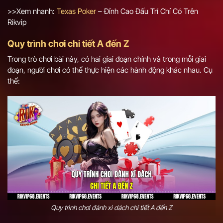
>>Xem nhanh:
Texas Poker
– Đỉnh Cao Đấu Trí Chỉ Có Trên
Rikvip
Quy trình chơi chi tiết A đến Z
Trong trò chơi bài này, có hai giai đoạn chính và trong mỗi giai
đoạn, người chơi có thể thực hiện các hành động khác nhau. Cụ
thể:
Quy trình chơi đánh xì dách chi tiết A đến Z