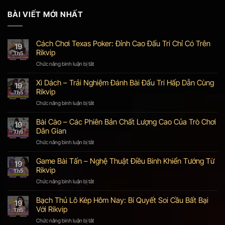
BÀI VIẾT MỚI NHẤT
Cách Chơi Texas Poker: Đỉnh Cao Đấu Trí Chỉ Có Trên
19
Rikvip
Th5
Chức năng bình luận bị tắt
ở
Cách
Chơi
Xì Dách – Trải Nghiệm Đánh Bài Đấu Trí Hấp Dẫn Cùng
19
Texas
Rikvip
Th5
Poker:
Đỉnh
Chức năng bình luận bị tắt
ở
Cao
Xì
Đấu
Dách
Bài Cào – Các Phiên Bản Chất Lượng Cao Của Trò Chơi
19
Trí
–
Dân Gian
Th5
Chỉ
Trải
Có
Nghiệm
Chức năng bình luận bị tắt
ở
Trên
Đánh
Bài
Rikvip
Bài
Cào
Game Bài Tấn – Nghệ Thuật Điều Binh Khiển Tướng Từ
19
Đấu
–
Rikvip
Th5
Trí
Các
Hấp
Phiên
Chức năng bình luận bị tắt
ở
Dẫn
Bản
Game
Cùng
Chất
Bài
Bạch Thủ Lô Kép Hôm Nay: Bí Quyết Soi Cầu Bất Bại
Rikvip
19
Lượng
Tấn
Với Rikvip
Th5
Cao
–
Của
Nghệ
Chức năng bình luận bị tắt
ở