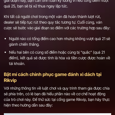
giai đoạn này, bạn cần tính toán kỹ lưỡng vì nếu tổng điểm vượt
quá 25, bạn sẽ bị xử thua ngay lập tức.
Khi tất cả người chơi trong một ván đã hoàn thành lượt rút,
dealer sẽ tiếp tục rút theo quy tắc tương tự. Cuối cùng, ván
cược sẽ bước vào giai đoạn so điểm với các trường hợp sau đây:
Người nào có tổng điểm cao hơn nhưng không vượt quá 21 sẽ
giành chiến thắng.
Nếu hai bên có cùng số điểm hoặc cùng bị “quắc” (quá 21
điểm), kết quả sẽ được tính là hòa và tiền cược được hoàn về
tài khoản.
Bật mí cách chinh phục game đánh xì dách tại
Rikvip
Với những thông tin về luật chơi và quy trình tham gia được chia
sẻ phía trên, có lẽ bạn đã hiểu phần nào về cơ chế hoạt động
của trò chơi này. Để thử sức tại cổng game Rikvip, bạn hãy thực
hiện theo hướng dẫn sau đây: