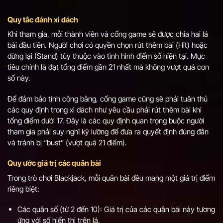
Quy tắc đánh xì dách
Khi tham gia, mỗi thành viên và cổng game sẽ được chia hai lá
bài đầu tiên. Người chơi có quyền chọn rút thêm bài (Hit) hoặc
dừng lại (Stand) tùy thuộc vào tình hình điểm số hiện tại. Mục
tiêu chính là đạt tổng điểm gần 21 nhất mà không vượt quá con
số này.
Để đảm bảo tính công bằng, cổng game cũng sẽ phải tuân thủ
các quy định trong xì dách như yêu cầu phải rút thêm bài khi
tổng điểm dưới 17. Đây là các quy định quan trọng buộc người
tham gia phải suy nghĩ kỹ lưỡng để đưa ra quyết định đúng đắn
và tránh bị “bust” (vượt quá 21 điểm).
Quy ước giá trị các quân bài
Trong trò chơi Blackjack, mỗi quân bài đều mang một giá trị điểm
riêng biệt:
Các quân số (từ 2 đến 10): Giá trị của các quân bài này tương
ứng với số hiển thị trên lá.