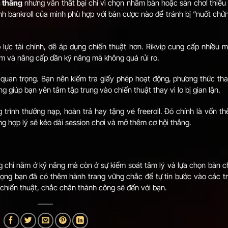
 thắng
nhưng vẫn thất bại chỉ vì chọn nhầm bàn hoặc sàn chơi thiếu
ịnh bankroll của mình phù hợp với bàn cược nào để tránh bị “nuốt chử
 lực tài chính, dễ áp dụng chiến thuật hơn. Rikvip cung cấp nhiều 
ệm và nâng cấp dần kỹ năng mà không quá rủi ro.
ối quan trọng. Bạn nên kiểm tra giấy phép hoạt động, phương thức th
g giúp bạn yên tâm tập trung vào chiến thuật thay vì lo bị gian lận.
trình thưởng nạp, hoàn trả hay tặng vé freeroll. Đó chính là vốn t
ng hợp lý sẽ kéo dài session chơi và mở thêm cơ hội thắng.
 chỉ nằm ở kỹ năng mà còn ở sự kiểm soát tâm lý và lựa chọn bàn c
vọng bạn đã có thêm hành trang vững chắc để tự tin bước vào các t
 chiến thuật, chắc chắn thành công sẽ đến với bạn.