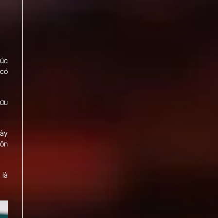
lúc
 có
hữu
này
uôn
 là