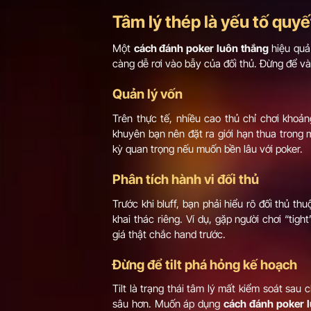
Tâm lý thép là yếu tố quy
Một
cách đánh poker luôn thắng
hiệu quả 
càng dễ rơi vào bẫy của đối thủ. Đừng để và
Quản lý vốn
Trên thực tế, nhiều cao thủ chỉ chơi khoả
khuyên bạn nên đặt ra giới hạn thua trong m
kỳ quan trọng nếu muốn bền lâu với poker.
Phân tích hành vi đối thủ
Trước khi bluff, bạn phải hiểu rõ đối thủ th
khai thác riêng. Ví dụ, gặp người chơi “tigh
giá thật chắc hand trước.
Đừng để tilt phá hỏng kế hoạch
Tilt là trạng thái tâm lý mất kiểm soát sau 
sâu hơn. Muốn áp dụng
cách đánh poker 