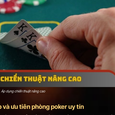
Áp dụng chiến thuật nâng cao
 và ưu tiên phòng poker uy tín