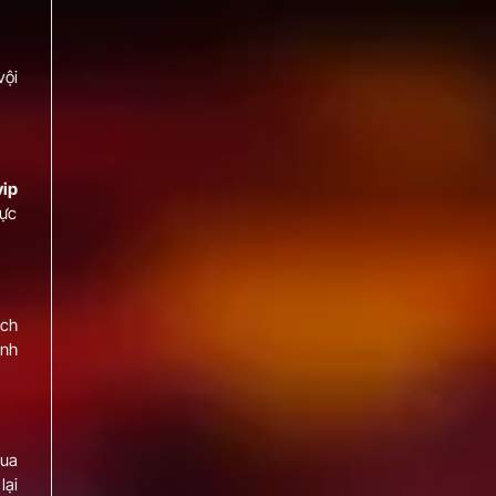
vội
vip
cực
ách
ánh
hua
lại