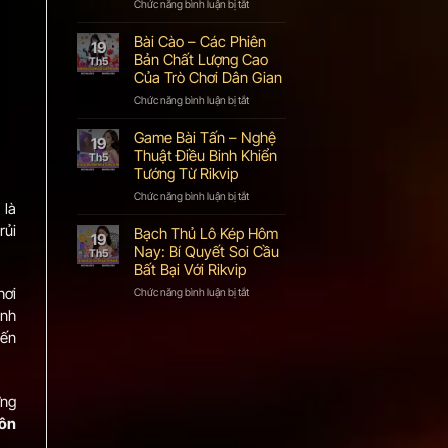
Chức năng bình luận bị tắt
ở
Đấu
Xì
Trí
Dách
Bài Cào – Các Phiên
Chỉ
19
–
Bản Chất Lượng Cao
Có
Th5
Trải
Trên
Của Trò Chơi Dân Gian
Nghiệm
Rikvip
Đánh
Chức năng bình luận bị tắt
ở
Bài
Bài
Đấu
Cào
Game Bài Tấn – Nghệ
Trí
19
–
Thuật Điều Binh Khiển
Hấp
Th5
Các
Dẫn
Tướng Từ Rikvip
Phiên
Cùng
Bản
Chức năng bình luận bị tắt
ở
Rikvip
 là
Chất
Game
Lượng
Bài
rủi
Bạch Thủ Lô Kép Hôm
Cao
19
Tấn
Nay: Bí Quyết Soi Cầu
Của
Th5
–
Trò
Bất Bại Với Rikvip
Nghệ
Chơi
Thuật
hơi
Chức năng bình luận bị tắt
ở
Dân
Điều
Bạch
Gian
ánh
Binh
Thủ
Khiển
iến
Lô
Tướng
Kép
Từ
Hôm
Rikvip
Nay:
Bí
ưng
Quyết
uôn
Soi
Cầu