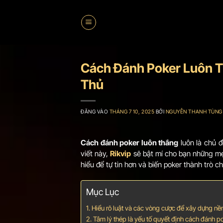
Bỏ
qua
nội
dung
Cách Đánh Poker Luôn Th
Thủ
ĐĂNG VÀO
THÁNG 7 10, 2025
BỞI
NGUYỄN THANH TÙNG
Cách đánh poker luôn thắng
luôn là chủ 
viết này,
Rikvip
sẽ bật mí cho bạn những mẹ
hiểu để tự tin hơn và biến poker thành trò ch
Mục Lục
Hiểu rõ luật và các vòng cược để xây dựng n
Tâm lý thép là yếu tố quyết định cách đánh p