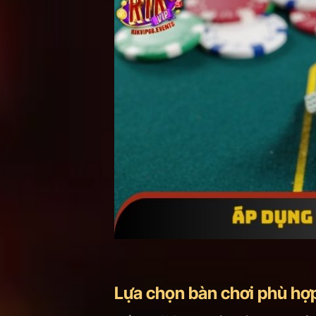
Lựa chọn bàn chơi phù hợp