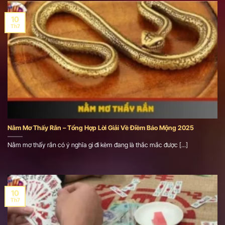
10
Th7
Nằm Mơ Thấy Rắn – Tổng Hợp Lời Giải Về Điềm Báo Mộng 2025
Nằm mơ thấy rắn có ý nghĩa gì đi kèm đang là thắc mắc được [...]
10
Th7