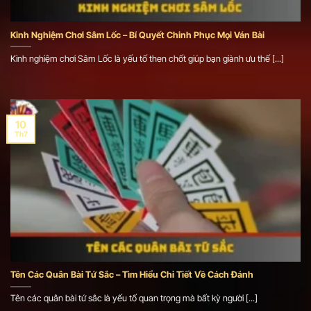
Kinh Nghiệm Chơi Sâm Lốc – Bí Quyết Chinh Phục Mọi Ván Bài
Kinh nghiệm chơi Sâm Lốc là yếu tố then chốt giúp bạn giành ưu thế [...]
10
Th7
Tên Các Quân Bài Tứ Sắc – Tìm Hiểu Chi Tiết Về Cách Đánh
Tên các quân bài tứ sắc là yếu tố quan trọng mà bất kỳ người [...]