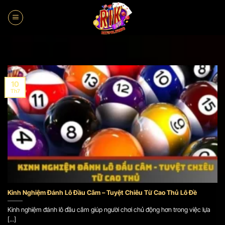
Bỏ
qua
nội
dung
10
Th7
Kinh Nghiệm Đánh Lô Đầu Câm – Tuyệt Chiêu Từ Cao Thủ Lô Đề
Kinh nghiệm đánh lô đầu câm giúp người chơi chủ động hơn trong việc lựa
[...]