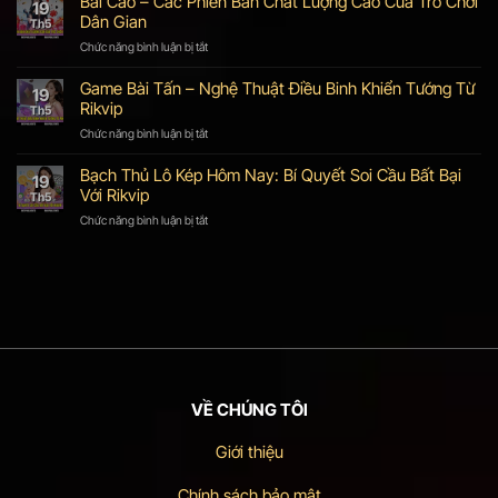
Bài Cào – Các Phiên Bản Chất Lượng Cao Của Trò Chơi
19
Trí
–
Dân Gian
Th5
Chỉ
Trải
Có
Nghiệm
Chức năng bình luận bị tắt
ở
Trên
Đánh
Bài
Rikvip
Bài
Cào
Game Bài Tấn – Nghệ Thuật Điều Binh Khiển Tướng Từ
19
Đấu
–
Rikvip
Th5
Trí
Các
Hấp
Phiên
Chức năng bình luận bị tắt
ở
Dẫn
Bản
Game
Cùng
Chất
Bài
Bạch Thủ Lô Kép Hôm Nay: Bí Quyết Soi Cầu Bất Bại
Rikvip
19
Lượng
Tấn
Với Rikvip
Th5
Cao
–
Của
Nghệ
Chức năng bình luận bị tắt
ở
Trò
Thuật
Bạch
Chơi
Điều
Thủ
Dân
Binh
Lô
Gian
Khiển
Kép
Tướng
Hôm
Từ
Nay:
Rikvip
Bí
Quyết
Soi
Cầu
Bất
VỀ CHÚNG TÔI
Bại
Với
Giới thiệu
Rikvip
Chính sách bảo mật