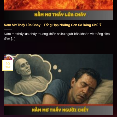
Nằm Mơ Thấy Lửa Cháy – Tổng Hợp Những Con Số Đáng Chú Ý
Nằm mơ thấy lửa cháy thường khiến nhiều người băn khoăn về thông điệp
tiềm [...]
10
Th7