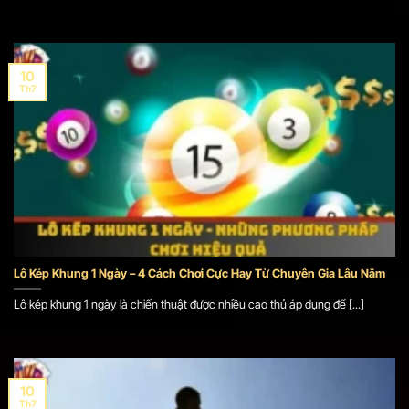
10
Th7
Lô Kép Khung 1 Ngày – 4 Cách Chơi Cực Hay Từ Chuyên Gia Lâu Năm
Lô kép khung 1 ngày là chiến thuật được nhiều cao thủ áp dụng để [...]
10
Th7